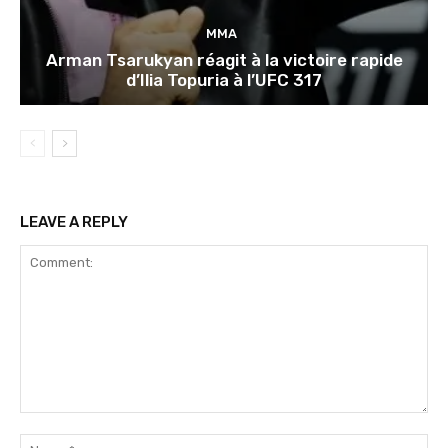
MMA
Arman Tsarukyan réagit à la victoire rapide
d’Ilia Topuria à l’UFC 317
LEAVE A REPLY
Comment:
Na