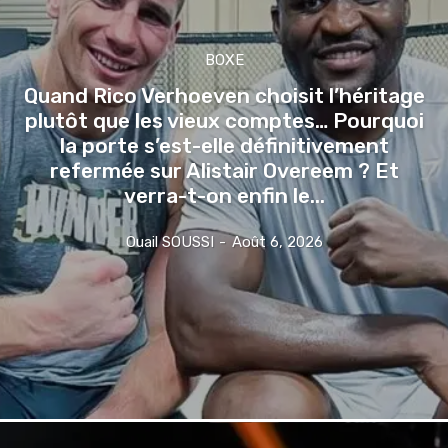
BOXE
Quand Rico Verhoeven choisit l’héritage
plutôt que les vieux comptes… Pourquoi
la porte s’est-elle définitivement
refermée sur Alistair Overeem ? Et
verra-t-on enfin le...
Ouail SOUSSI
-
Août 6, 2026