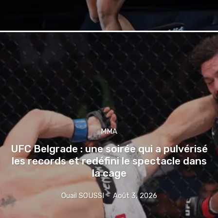
MMA
UFC Belgrade : une soirée qui a pulvérisé
les records et redéfini le spectacle dans
la cage
Ouail SOUSSI
-
Août 3, 2026