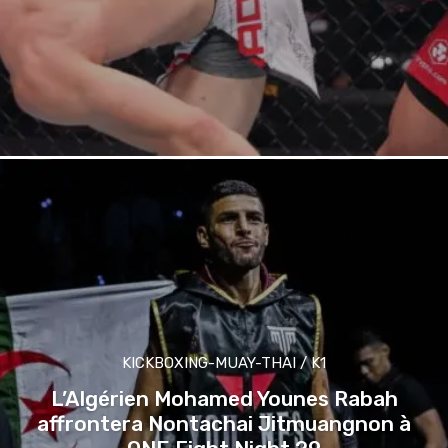
KICKBOXING-MUAY-THAI / K1
L’Algérien Mohamed Younes Rabah
affrontera Nontachai Jitmuangnon à
ONE Fight Night 29