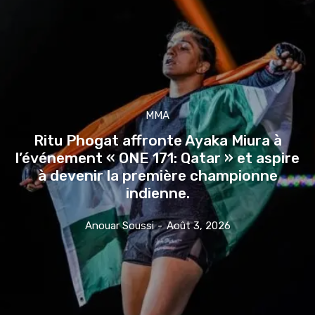
MMA
Ritu Phogat affronte Ayaka Miura à
l’événement « ONE 171: Qatar » et aspire
à devenir la première championne
indienne.
Anouar Soussi
-
Août 3, 2026