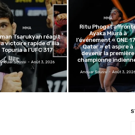
MMA
Ritu Phogat affront
MMA
Ayaka Miura à
man Tsarukyan réagit
l’événement « ONE 17
la victoire rapide d’Ilia
Qatar » et aspire à
Topuria à l’UFC 317
devenir la première
championne indienn
Anouar Soussi
-
Août 3, 2026
Anouar Soussi
-
Août 3, 202
S