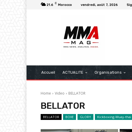
C
21.6
Morocco
vendredi, août 7, 2026
Sig
Accueil
ACTUALITE
Organisations
Home
Video
BELLATOR
BELLATOR
BELLATOR
BOXE
GLORY
Kickboxing-Muay-thai 