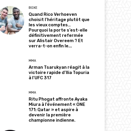
BOXE
Quand Rico Verhoeven
choisit l’héritage plutôt que
les vieux comptes…
Pourquoi la porte s’est-elle
définitivement refermée
sur Alistair Overeem ? Et
verra-t-on enfin le...
MMA
Arman Tsarukyan réagit à la
victoire rapide d’Ilia Topuria
à l’UFC 317
MMA
Ritu Phogat affronte Ayaka
Miura à l’événement « ONE
171: Qatar » et aspire à
devenir la première
championne indienne.