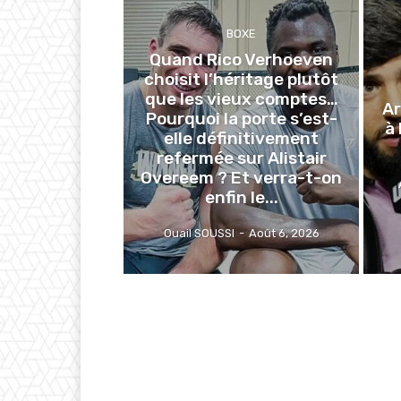
BOXE
Quand Rico Verhoeven
choisit l’héritage plutôt
que les vieux comptes…
Ar
Pourquoi la porte s’est-
à 
elle définitivement
refermée sur Alistair
Overeem ? Et verra-t-on
enfin le...
Ouail SOUSSI
-
Août 6, 2026