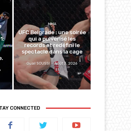
MMA
e
UFC Belgrade : une soirée
1:
qui a pulvérisé les
records et redéfini le
spectacle dans la cage
e.
Ouail SOUSSI
-
Août 3, 2026
6
TAY CONNECTED