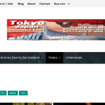
n in / Join
Blog
About
Contact
Buy now
Autres Sports De Combat
Video
Interviews
/ K1
MMA
UFC