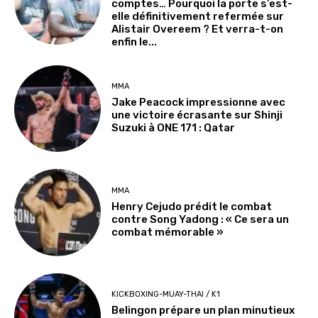
comptes… Pourquoi la porte s’est-
elle définitivement refermée sur
Alistair Overeem ? Et verra-t-on
enfin le...
MMA
Jake Peacock impressionne avec
une victoire écrasante sur Shinji
Suzuki à ONE 171 : Qatar
MMA
Henry Cejudo prédit le combat
contre Song Yadong : « Ce sera un
combat mémorable »
KICKBOXING-MUAY-THAI / K1
Belingon prépare un plan minutieux