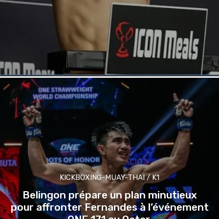
KICKBOXING-MUAY-THAI / K1
Belingon prépare un plan minutieux
pour affronter Fernandes à l’événement
ONE 171 au Qatar.