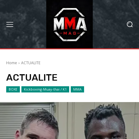
Home
ACTUALITE
ACTUALITE
BOXE
Kickboxing-Muay-thai / K1
MMA