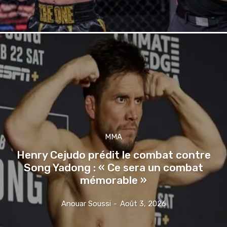
MMA
Henry Cejudo prédit le combat contre
Song Yadong : « Ce sera un combat
mémorable »
Anouar Soussi
-
Août 3, 2026