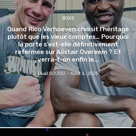
BOXE
Quand Rico Verhoeven choisit l’héritage
plutôt que les vieux comptes… Pourquoi
la porte s’est-elle définitivement
refermée sur Alistair Overeem ? Et
verra-t-on enfin le...
Ouail SOUSSI
-
Août 6, 2026