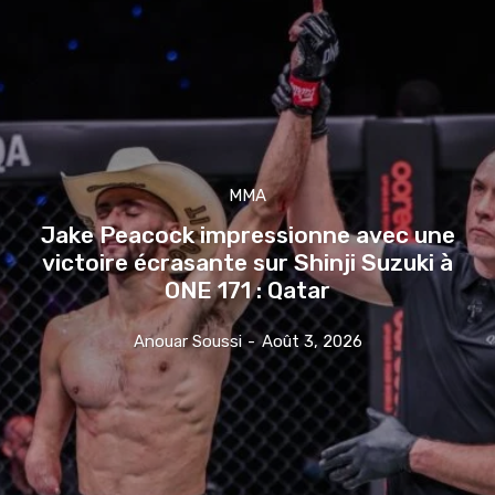
MMA
Jake Peacock impressionne avec une
victoire écrasante sur Shinji Suzuki à
ONE 171 : Qatar
Anouar Soussi
-
Août 3, 2026