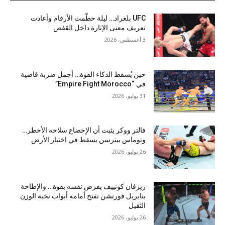
UFC بلغراد… ليلة حطّمت الأرقام وأعادت
تعريف معنى الإثارة داخل القفص
3 أغسطس، 2026
حين يُسقط الذكاء القوة… أجمل ضربة قاضية
في “Empire Fight Morocco”
31 يوليو، 2026
فالتر ووكر يثبت أن الإخضاع سلاحه الأخطر…
وتوماس بيترسن يسقط في اختبار الأرض
26 يوليو، 2026
ريزفان كونييف يفرض نفسه بقوة… والإطاحة
بتايريل فورتشن تفتح أمامه أبواب نخبة الوزن
الثقيل
26 يوليو، 2026