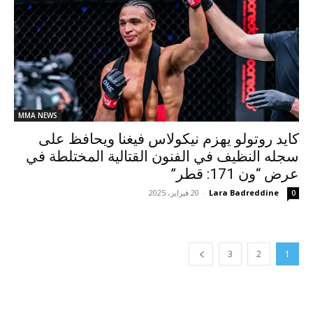
MMA NEWS
كايد روتولو يهزم نيكولاس فيغنا ويحافظ على
سجله النظيف في الفنون القتالية المختلطة في
عرض “ون 171: قطر”
Lara Badreddine
-
20 فبراير، 2025
0
3
2
1