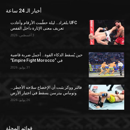
أخبار الـ 24 ساعة
UFC بلغراد… ليلة حطّمت الأرقام وأعادت
تعريف معنى الإثارة داخل القفص
3 أغسطس، 2026
حين يُسقط الذكاء القوة… أجمل ضربة قاضية
في “Empire Fight Morocco”
31 يوليو، 2026
فالتر ووكر يثبت أن الإخضاع سلاحه الأخطر…
وتوماس بيترسن يسقط في اختبار الأرض
26 يوليو، 2026
قوائم المجلة