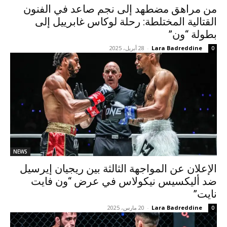
من مراهق مضطهد إلى نجم صاعد في الفنون
القتالية المختلطة: رحلة لوكاس غابرييل إلى
بطولة “ون”
Lara Badreddine
-
28 أبريل، 2025
0
NEWS
الإعلان عن المواجهة الثالثة بين ريجيان إيرسيل
ضد أليكسيس نيكولاس في عرض “ون فايت
نايت”
Lara Badreddine
-
20 مارس، 2025
0