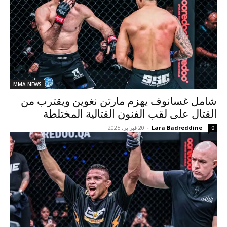
MMA NEWS
شامل غسانوف يهزم مارتن نغوين ويقترب من
القتال على لقب الفنون القتالية المختلطة
Lara Badreddine
-
20 فبراير، 2025
0