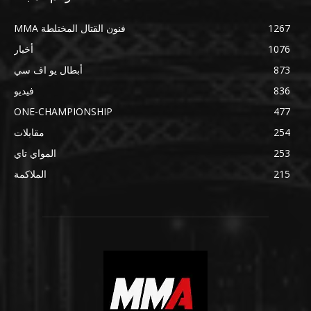
1267
فنون القتال المختلطة MMA
1076
أخبار
873
أبطال يو اف سي
836
فيديو
ONE-CHAMPIONSHIP
477
254
مقابلات
253
المواي تاي
215
الملاكمة