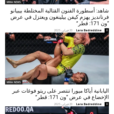
MMA NEWS
شاهد: أسطورة الفنون القتالية المختلطة بيبيانو
فرنانديز يهزم كيفن بيلينغون ويعتزل في عرض
“ون 171: قطر”
Lara Badreddine
-
20 فبراير، 2025
0
MMA NEWS
اليابانية أياكا ميورا تنتصر على ريتو فوغات عبر
الإخضاع في عرض “ون 171: قطر”
Lara Badreddine
-
20 فبراير، 2025
0