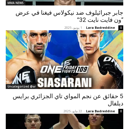
MMA NEWS
جابر جبرائيلوف ضد نيكولاس فيغنا في عرض
“ون فايت نايت 32”
Lara Badreddine
-
1 يونيو، 2025
0
Uncategorized @ar
5 حقائق عن نجم المواي تاي الجزائري برايس
ديلفال
Lara Badreddine
-
22 مايو، 2025
0