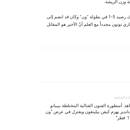
ة وزن الريشة.
بعد إحرازه الفوز، قال النجم البالغ من العمر 29 عاماً، الذي يمتلك رصيد 5-1 في بطولة “ون” وكان قد انضم إلى
تونون مجدداً مع العلم أنّ الأخير هو المقاتل
ادة السابقة
د: أسطورة الفنون القتالية المختلطة بيبيانو
انديز يهزم كيفن بيلينغون ويعتزل في عرض “ون
طر”