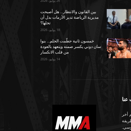
26 يوليو، 2026
بين القانون والانتظار… هل أصبحت
مديرية الرياضة تدير الأزمات بدل أن
تحلها؟
18 يوليو، 2026
خمسون ثانية حطّمت الحلم… بنوا
سان دوني يكسر صمته ويتعهد بالعودة
من قلب الانكسار
14 يوليو، 2026
عنا
م أخر
طريقة
وسي.