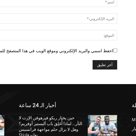
احفظ اسمي والبريد الإلكتروني وموقع الويب في هذا المتصفح للمرة
ة
أخبار الـ 24 ساعة
حين يختار ريكو فيرهوفن الإرث لا
الثأر… لماذا أُغلِق باب أليستير أوفريم؟
ار
وهل لا يزال حلم مواجهة فرانسيس
نغانو قائمًا؟