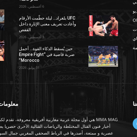
ي
6 أغسطس، 2026
يو
UFC بلغراد… ليلة حطّمت الأرقام
O
وأعادت تعريف معنى الإثارة داخل
ات
القفص
3 أغسطس، 2026
اي
مة
حين يُسقط الذكاء القوة… أجمل
ضربة قاضية في “Empire Fight
Morocco”
31 يوليو، 2026
نا
معلومات 
MMA MAG هي أول مجلة عربية مغاربية أفريقية معروفة، تقدم لك
أخبار فنون القتال المختلطة والرياضات القتالية الأخرى حصريا ب
عصرية و ممتعة، أصدرها في الرباط الصحفي المغربي جمال الس