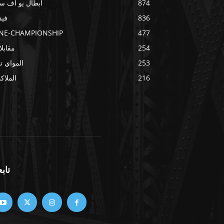
874
أبطال يو اف س
836
فيد
NE-CHAMPIONSHIP
477
254
مقابل
253
المواي ت
216
الملاك
تابع