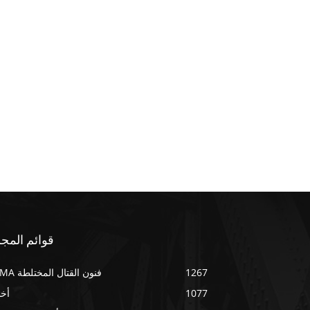
قوائم المجل
1267
فنون القتال المختلطة MMA
1077
أخب