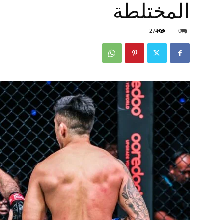
المختلطة
274
0