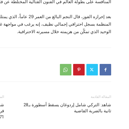
المنافسة على بطولة العالم في الفنون القتالية المختلطة عن فئ
المنظمة بسجل احترافي إجمالي نظيف، إنه يرغب في مواجهة غاري 
الوحيد الذي تمكّن من هزيمته خلال مسيرته الاحترافية.
المقالة القادمة
الم
شاهد: التركي شامل إردوغان يسقط أسطورة بـ28
شاه
ثانية بالضربة القاضية
فرن
171: ق