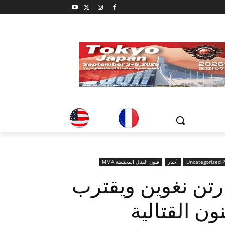
Uncategorized 
أخبار
فنون القتال المختلطة MMA
تن نغوين ويقترب
ن القتالية