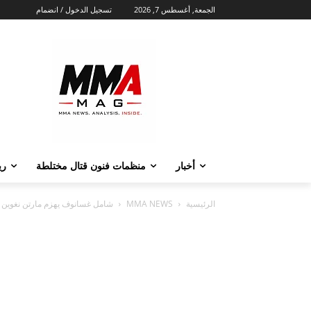
الجمعة, أغسطس 7, 2026
تسجيل الدخول / انضمام
أخبار
منظمات فنون قتال مختلطة‏
ري
الرئيسية
MMA NEWS
شامل غسانوف يهزم مارتن نغوين وي