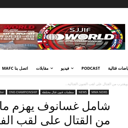
اضات قتالية
PODCAST
فيديو
مقابلات
اتصل بنا MAFC
قترب من القتال على لقب الفنون القتالية...
MMA NEWS
NEWS
منظمات فنون قتال مختلطة‏
ONE-CHAMPIONSHIP
@ar
شامل غسانوف يهزم مار
من القتال على لقب الفنو