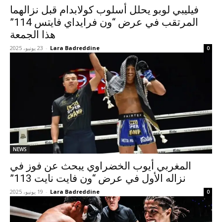
فيليبي لوبو يحلل أسلوب كولابدام قبل نزالهما
المرتقب في عرض “ون فرايداي فايتس 114”
هذا الجمعة
Lara Badreddine
-
23 يونيو، 2025
0
NEWS
المغربي أيوب الخضراوي يبحث عن فوز في
نزاله الأول في عرض “ون فايت نايت 113”
Lara Badreddine
-
19 يونيو، 2025
0