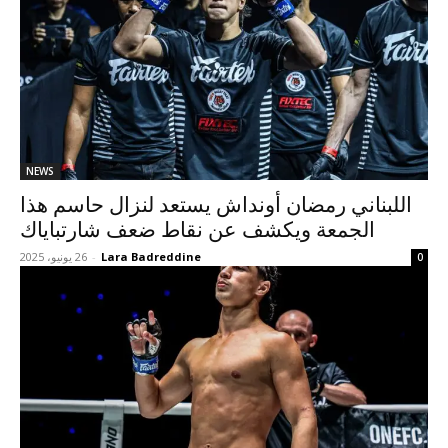
NEWS
اللبناني رمضان أونداش يستعد لنزال حاسم هذا
الجمعة ويكشف عن نقاط ضعف شارتباياك
Lara Badreddine
-
26 يونيو، 2025
0