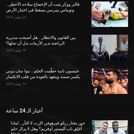
فالتر ووكر يثبت أن الإخضاع سلاحه الأخطر…
وتوماس بيترسن يسقط في اختبار الأرض
26 يوليو، 2026
بين القانون والانتظار… هل أصبحت مديرية
الرياضة تدير الأزمات بدل أن تحلها؟
18 يوليو، 2026
خمسون ثانية حطّمت الحلم… بنوا سان دوني
يكسر صمته ويتعهد بالعودة من قلب الانكسار
14 يوليو، 2026
أخبار الـ 24 ساعة
حين يختار ريكو فيرهوفن الإرث لا الثأر… لماذا
أُغلِق باب أليستير أوفريم؟ وهل لا يزال حلم