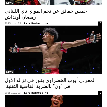
NEWS
خمس حقائق عن نجم المواي تاي اللبناني
رمضان أونداش
Lara Badreddine
-
25 يونيو، 2025
0
NEWS
المغربي أيوب الخضراوي يفوز في نزاله الأول
في “ون” بالضربة القاضية التقنية
Lara Badreddine
-
23 يونيو، 2025
0