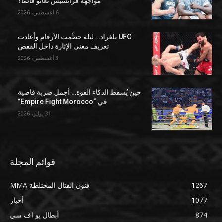
مواجهة فرانسيس نغانو قائمًا؟
6 أغسطس، 2026
UFC بلغراد… ليلة حطّمت الأرقام وأعادت
تعريف معنى الإثارة داخل القفص
3 أغسطس، 2026
حين يُسقط الذكاء القوة… أجمل ضربة قاضية
في “Empire Fight Morocco”
31 يوليو، 2026
قوائم المجلة
1267
فنون القتال المختلطة MMA
1077
أخبار
874
أبطال يو اف سي