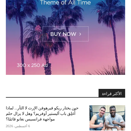
الأكثر قراءة
حين يختار ريكو فيرهوفن الإرث لا الثأر… لماذا
أُغلِق باب أليستير أوفريم؟ وهل لا يزال حلم
مواجهة فرانسيس نغانو قائمًا؟
6 أغسطس، 2026