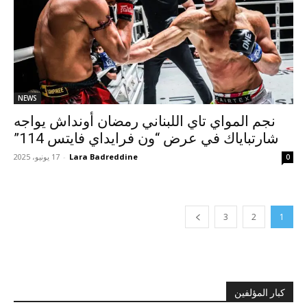
NEWS
نجم المواي تاي اللبناني رمضان أونداش يواجه
شارتباياك في عرض “ون فرايداي فايتس 114”
Lara Badreddine
-
17 يونيو، 2025
0
3
2
1
كبار المؤلفين