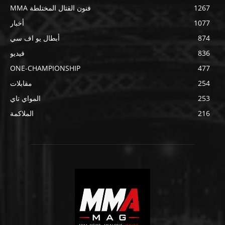
1267
فنون القتال المختلطة MMA
1077
أخبار
874
أبطال يو اف سي
836
فيديو
ONE-CHAMPIONSHIP
477
254
مقابلات
253
المواي تاي
216
الملاكمة