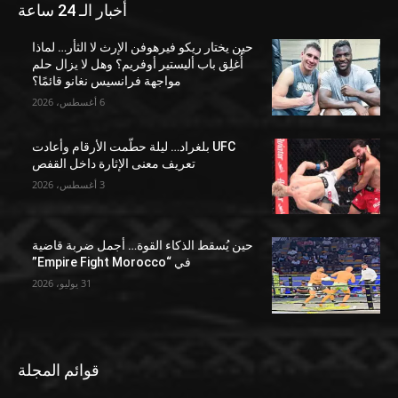
أخبار الـ 24 ساعة
حين يختار ريكو فيرهوفن الإرث لا الثأر… لماذا
أُغلِق باب أليستير أوفريم؟ وهل لا يزال حلم
مواجهة فرانسيس نغانو قائمًا؟
6 أغسطس، 2026
UFC بلغراد… ليلة حطّمت الأرقام وأعادت
تعريف معنى الإثارة داخل القفص
3 أغسطس، 2026
حين يُسقط الذكاء القوة… أجمل ضربة قاضية
في “Empire Fight Morocco”
31 يوليو، 2026
قوائم المجلة