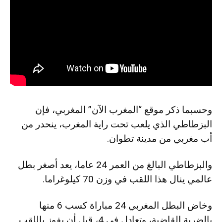
وحسبما ذكر موقع “المغرب الآن” المغربي، فإن
البزطاطي الذي يلعب تحت راية المغرب، ينحدر من
أب مغربي من مدينة تطوان.
والبزطاطي البالغ من العمر 24 عاما، يعد أصغر بطل
عالمي ينال هذا اللقب في وزن 70 كيلوغراما.
وخاض البطل المغربي 24 مباراة كسب 6 منها
بالضربة القاضية، وتعادل في 4، قبل أن يفوز باللقب