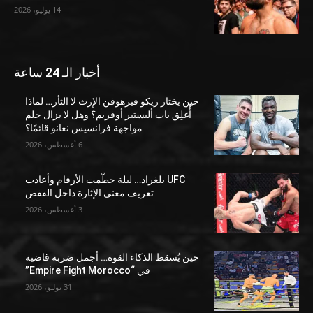
14 يوليو، 2026
أخبار الـ 24 ساعة
حين يختار ريكو فيرهوفن الإرث لا الثأر… لماذا
أُغلِق باب أليستير أوفريم؟ وهل لا يزال حلم
مواجهة فرانسيس نغانو قائمًا؟
6 أغسطس، 2026
UFC بلغراد… ليلة حطّمت الأرقام وأعادت
تعريف معنى الإثارة داخل القفص
3 أغسطس، 2026
حين يُسقط الذكاء القوة… أجمل ضربة قاضية
في “Empire Fight Morocco”
31 يوليو، 2026