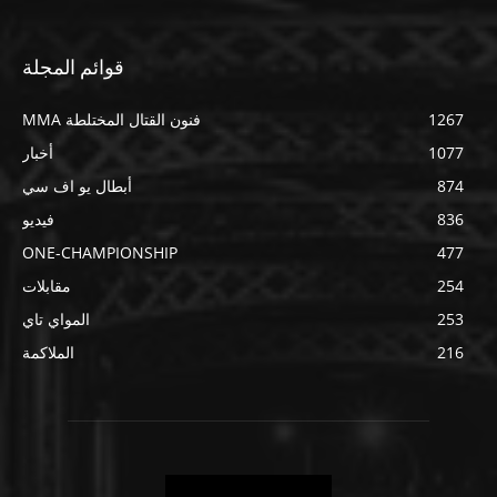
قوائم المجلة
1267
فنون القتال المختلطة MMA
1077
أخبار
874
أبطال يو اف سي
836
فيديو
ONE-CHAMPIONSHIP
477
254
مقابلات
253
المواي تاي
216
الملاكمة