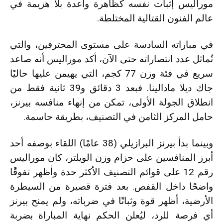
موراليس إثبات نفسه كظاهرة واعدة بلا هزيمة في
عالم الفنون القتالية المختلطة.
في مباراته السادسة على مستوى المحترفين، والتي
تُماثل عدد انتصاراته حتى الآن، أكد موراليس أنه صاعد
سريع في فئة وزن 77 كجم، التي يهيمن عليها حاليًا
جاك ديلا مادالينا. فبعد 3 دقائق و39 ثانية فقط من
انطلاق الجولة الأولى، تمكن من إنهاء منافسه بيرنز،
حامل المركز الثامن في التصنيف، بطريقة حاسمة.
وبينما بدأ بيرنز البرازيلي (38 عامًا) اللقاء بوصفه أحد
أبرز المنافسين على حزام وزن الويلتر، كان موراليس
رقم 12 على قوائم التصنيف الأكثر حدة وأظهر تفوقًا
واضحًا داخل القفص. بعد فترة قصيرة من السيطرة
الأرضية، أظهر قوة وثباتًا في ضرباته، ولم يمنح بيرنز
أي فرصة للرد، ليُعلن الحكم نهاية المباراة بضربة