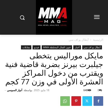
الرئيسية
أبطال يو اف سي
أبطال يو اف سي
أخبار
فنون القتال المختلطة MMA
فيديو
مقابلات
مايكل موراليس يتخطى
جيلبرت بيرنز بضربة قاضية فنية
ويقترب من دخول المراكز
العشرة الأولى في وزن 77 كجم
0
648
18 مايو، 2025
بواسطة
أنوار السوسي
-