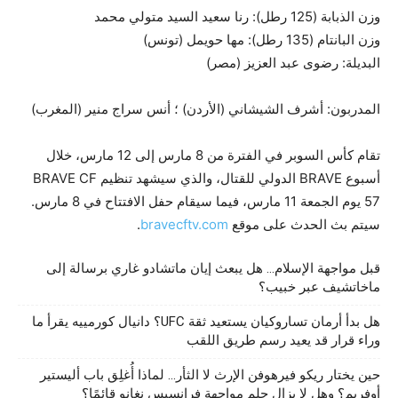
وزن الذبابة (125 رطل): رنا سعيد السيد متولي محمد
وزن البانتام (135 رطل): مها حويمل (تونس)
البديلة: رضوى عبد العزيز (مصر)
المدربون: أشرف الشيشاني (الأردن) ؛ أنس سراج منير (المغرب)
تقام كأس السوبر في الفترة من 8 مارس إلى 12 مارس، خلال
أسبوع BRAVE الدولي للقتال، والذي سيشهد تنظيم BRAVE CF
57 يوم الجمعة 11 مارس، فيما سيقام حفل الافتتاح في 8 مارس.
سيتم بث الحدث على موقع
bravecftv.com
.
قبل مواجهة الإسلام… هل يبعث إيان ماتشادو غاري برسالة إلى
ماخاتشيف عبر خبيب؟
هل بدأ أرمان تساروكيان يستعيد ثقة UFC؟ دانيال كورمييه يقرأ ما
وراء قرار قد يعيد رسم طريق اللقب
حين يختار ريكو فيرهوفن الإرث لا الثأر… لماذا أُغلِق باب أليستير
أوفريم؟ وهل لا يزال حلم مواجهة فرانسيس نغانو قائمًا؟