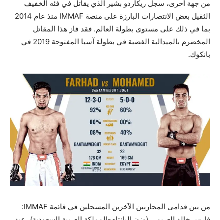
من جهة أخرى، سجل ريكاردو بشير الذي يقاتل في فئه الخفيف
الثقيل بعض الانتصارات البارزة على منصة IMMAF منذ عام 2014
بما في ذلك على مستوى بطولة العالم. فقد فاز هذا المقاتل
المخضرم بالميدالية الفضية في بطولة آسيا المفتوحة 2019 في
بانكوك.
من بين قدامى المحاربين الآخرين المسجلين في قائمة IMMAF:
فارس خالد العريمي (وزن البانتام-المملكة العربية السعودية)، عبد