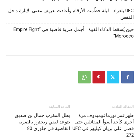
UFC بلغراد… ليلة حطّمت الأرقام وأعادت تعريف معنى الإثارة داخل
القفص
حين يُسقط الذكاء القوة… أجمل ضربة قاضية في “Empire Fight
Morocco”
المقالة القادمة
المادة السابقة
ظهرعمر نورماغوميدوف مرة
بطل المغرب جمال بن صديق
أخرى كأحد أسوأ المقاتلين حتى
يتوعد ليفي ريخترز بالضربة
قضى على بريان كيليهر في UFC
القاضية في جلوري 80
272