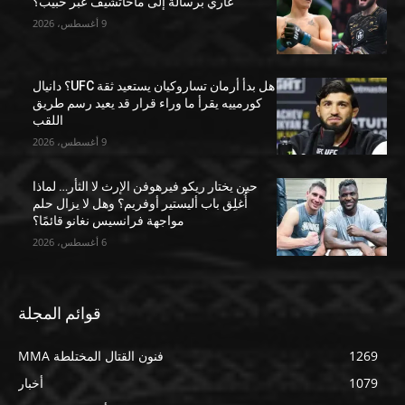
غاري برسالة إلى ماخاتشيف عبر خبيب؟
9 أغسطس، 2026
هل بدأ أرمان تساروكيان يستعيد ثقة UFC؟ دانيال
كورمييه يقرأ ما وراء قرار قد يعيد رسم طريق
اللقب
9 أغسطس، 2026
حين يختار ريكو فيرهوفن الإرث لا الثأر… لماذا
أُغلِق باب أليستير أوفريم؟ وهل لا يزال حلم
مواجهة فرانسيس نغانو قائمًا؟
6 أغسطس، 2026
قوائم المجلة
1269
فنون القتال المختلطة MMA
1079
أخبار