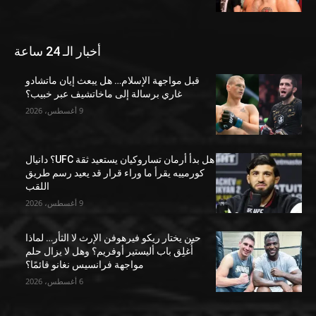
أخبار الـ 24 ساعة
قبل مواجهة الإسلام… هل يبعث إيان ماتشادو
غاري برسالة إلى ماخاتشيف عبر خبيب؟
9 أغسطس، 2026
هل بدأ أرمان تساروكيان يستعيد ثقة UFC؟ دانيال
كورمييه يقرأ ما وراء قرار قد يعيد رسم طريق
اللقب
9 أغسطس، 2026
حين يختار ريكو فيرهوفن الإرث لا الثأر… لماذا
أُغلِق باب أليستير أوفريم؟ وهل لا يزال حلم
مواجهة فرانسيس نغانو قائمًا؟
6 أغسطس، 2026