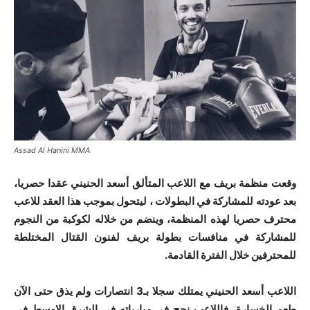
Assad Al Hanini MMA
وقعت منظمة بريف مع اللاعب المتألق أسعد الحنيني عقدا حصريا،
بعد عودته للمشاركة في البطولات ، ليتحول بموجب هذا العقد للاعب
محترف حصريا لهذه المنظمة، وينضم من خلاله لكوكبة من النجوم
للمشاركة في منافسات بطولة بريف لفنون القتال المختلطة
للمحترفين خلال الفترة القادمة.
اللاعب أسعد الحنيني يمتلك سجلا بـ3 انتصارات ولم يذق حتى الآن
طعم الخسارة، فاللاعب نجح في مبارياته في الشرق الاوسط في