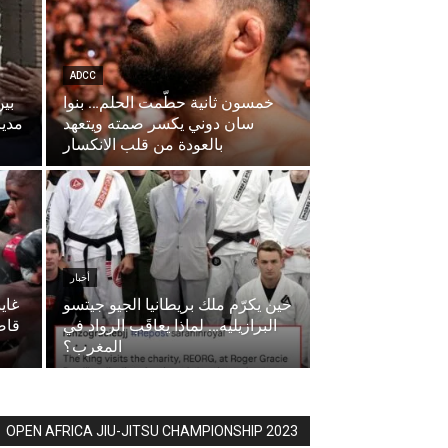
ADCC
خمسون ثانية حطّمت الحلم… بنوا
بي
سان دوني يكسر صمته ويتعهد
مدير
بالعودة من قلب الانكسار
أخبار
حين يكرّم ملك بريطانيا الجيو جيتسو
البرازيليه… لماذا يعاقَب الرواد في
قاض
المغرب؟
OPEN AFRICA JIU-JITSU CHAMPIONSHIP 2023