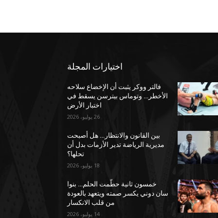
اختيارات المجلة
فالتر ووكر يثبت أن الإخضاع سلاحه
الأخطر… وتوماس بيترسن يسقط في
اختبار الأرض
26 يوليو، 2026
بين القانون والانتظار… هل أصبحت
مديرية الرياضة تدير الأزمات بدل أن
تحلها؟
18 يوليو، 2026
خمسون ثانية حطّمت الحلم… بنوا
سان دوني يكسر صمته ويتعهد بالعودة
من قلب الانكسار
14 يوليو، 2026