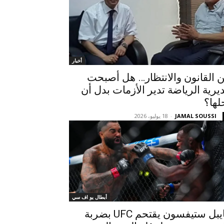
أخبار
ن القانون والانتظار… هل أصبحت
يرية الرياضة تدير الأزمات بدل أن
لها؟
JAMAL SOUSSI
-
18 يوليو، 2026
أبطال يو اف سي
غايبل ستيفسون يقتحم UFC بضربة