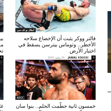
أبطال يو اف سي
فالتر ووكر يثبت أن الإخضاع سلاحه
بي
الأخطر… وتوماس بيترسن يسقط في
مد
اختبار الأرض
تح
JAMAL SOUSSI
-
26 يوليو، 2026
0
0
ADCC
خمسون ثانية حطّمت الحلم… بنوا سان