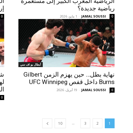
الرياضية المغرب الكبير إلى مستعمرة
ال
رياضية جديدة؟
إر
JAMAL SOUSSI
-
1 مايو، 2026
0
0
أبطال يو اف سي
نهاية بطل… حين يهزم الزمن Gilbert
شا
Burns داخل قفص UFC Winnipeg
ال
JAMAL SOUSSI
-
19 أبريل، 2026
0
0
...
10
3
2
1