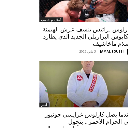
أبطال يو اف سي
رلوس براتيس ينسف عرش الهيمنة:
كابوس البرازيلي الجديد الذي يطارد
لام ماخاشيف
JAMAL SOUSSI
-
3 مايو، 2026
أخبار
دما يصل كارلوس غرايسي جونيور
ى الحزام الأحمر… يتحول