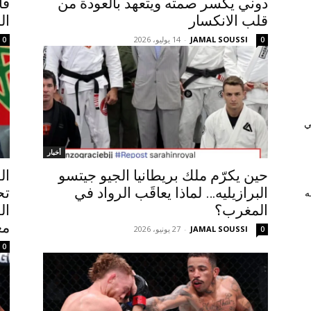
دوني يكسر صمته ويتعهد بالعودة من
قا
قلب الانكسار
ال
JAMAL SOUSSI
-
14 يوليو، 2026
0
0
ي
أخبار
حين يكرّم ملك بريطانيا الجيو جيتسو
البرازيليه… لماذا يعاقَب الرواد في
تح
ه
المغرب؟
ال
مغ
JAMAL SOUSSI
-
27 يونيو، 2026
0
0