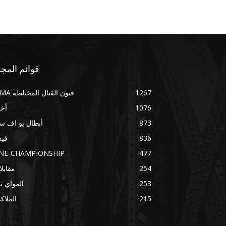
قوائم المجل
1267
فنون القتال المختلطة MMA
1076
أخب
873
أبطال يو اف س
836
فيد
NE-CHAMPIONSHIP
477
254
مقابل
253
المواي ت
215
الملاك