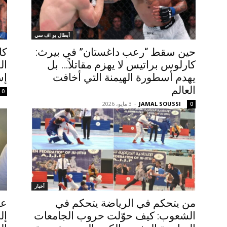
أبطال يو اف سي
حين سقط “رعب داغستان” في بيرث:
كا
كارلوس براتيس لا يهزم مقاتلاً… بل
ال
يهدم أسطورة الهيمنة التي أخافت
إس
العالم
0
JAMAL SOUSSI
-
3 مايو، 2026
0
أخبار
من يتحكم في الرياضة يتحكم في
عن
الشعوب: كيف حوّلت حروب الجامعات
إل