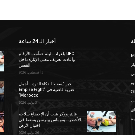
ة
أخبار الـ 24 ساعة
UFC بلغراد… ليلة حطّمت الأرقام
وأعادت تعريف معنى الإثارة داخل
ار
القفص
3 أغسطس، 2026
ي
يو
حين يُسقط الذكاء القوة… أجمل
ضربة قاضية في “Empire Fight
O
Morocco”
ات
31 يوليو، 2026
اي
فالتر ووكر يثبت أن الإخضاع سلاحه
مة
الأخطر… وتوماس بيترسن يسقط في
اختبار الأرض
26 يوليو، 2026