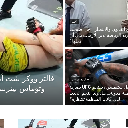
أخبار
ن القانون والانتظار… هل أصبحت
ية الرياضة تدير الأزمات بدل أن
تحلها؟
فالتر ووكر يثبت 
أبطال يو اف سي
وتوماس بيترس
غايبل ستيفسون يقتحم UFC بضربة
ية مدوية… هل وُلد النجم الجديد
الذي كانت المنظمة تنتظره؟