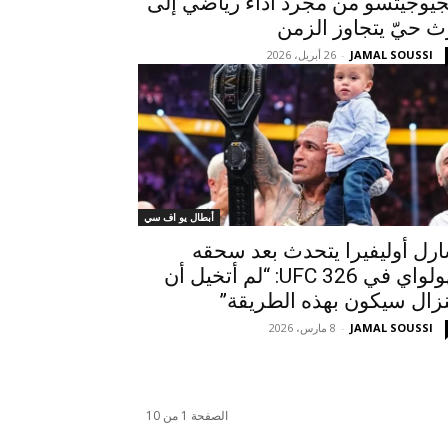
جيوجيتسو من مجرد أداء رياضي إلى
ث حيّ يتجاوز الزمن
JAMAL SOUSSI
-
26 أبريل، 2026
أبطال يو اف سي
رل أوليفيرا يتحدث بعد سحقه
لهولواي في UFC 326: “لم أتخيل أن
نزال سيكون بهذه الطريقة”
JAMAL SOUSSI
-
8 مارس، 2026
الصفحة 1 من 10