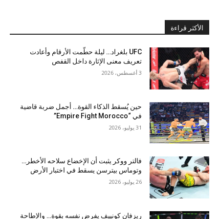
الأكثر قراءة
UFC بلغراد… ليلة حطّمت الأرقام وأعادت
تعريف معنى الإثارة داخل القفص
3 أغسطس، 2026
حين يُسقط الذكاء القوة… أجمل ضربة قاضية
في “Empire Fight Morocco”
31 يوليو، 2026
فالتر ووكر يثبت أن الإخضاع سلاحه الأخطر…
وتوماس بيترسن يسقط في اختبار الأرض
26 يوليو، 2026
ريزفان كونييف يفرض نفسه بقوة… والإطاحة