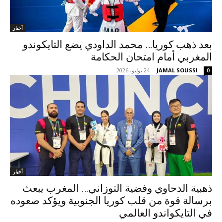
أخبار
بعد ذهب كوريا… محمد الداودي يضع التايكوندو
المغربي أمام امتحان الحكامة
JAMAL SOUSSI
-
24 يوليو، 2026
0
أخبار
ذهبية الدحاوي وفضية التوزاني… المغرب يبعث
برسالة قوة من قلب كوريا الجنوبية ويؤكد صعوده
في التايكواندو العالمي