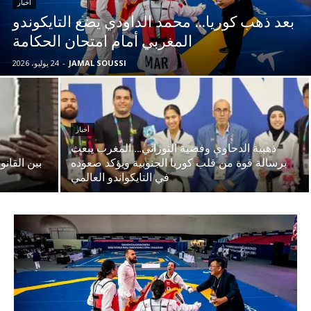
أخبار
بعد ذهب كوريا… محمد الداودي يضع التايكوندو
المغربي أمام امتحان الحكامة
JAMAL SOUSSI
-
24 يوليو، 2026
أخبار
ذهبية الدحاوي وفضية التوزاني… المغرب يبعث
برسالة قوة من قلب كوريا الجنوبية ويؤكد صعوده
بين القان
في التايكواندو العالمي