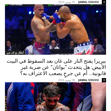
JAMAL SOUSSI
-
18 يونيو، 2026
0
أبطال يو اف سي
بيريرا يفتح النار على غان بعد السقوط في البيت
الأبيض: هل يتحدث “بواتان” عن ضربة غير
قانونية… أم عن جرحٍ يصعب الاعتراف به؟
JAMAL SOUSSI
-
18 يونيو، 2026
0