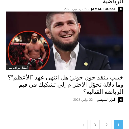
الرياضية
JAMAL SOUSSI
-
25 ديسمبر، 2025
0
أبطال يو اف سي
خبيب ينتقد جون جونز: هل انتهى عهد “الأعظم”؟
وما دلالة تحوّل الاحترام إلى تشكيك في قيم
الرياضة القتالية؟
أنوار السوسي
-
22 يوليو، 2025
0
3
2
1