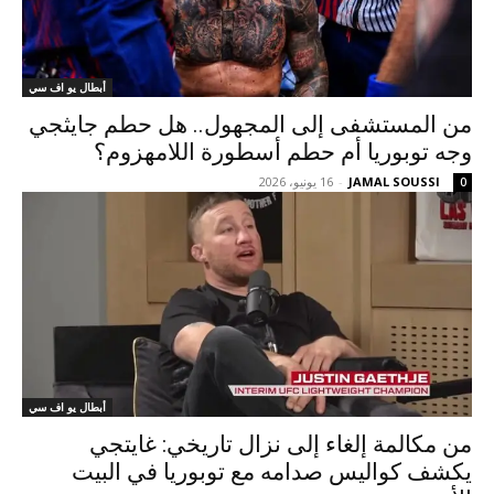
أبطال يو اف سي
من المستشفى إلى المجهول.. هل حطم جايثجي
وجه توبوريا أم حطم أسطورة اللامهزوم؟
JAMAL SOUSSI
-
16 يونيو، 2026
0
أبطال يو اف سي
من مكالمة إلغاء إلى نزال تاريخي: غايتجي
يكشف كواليس صدامه مع توبوريا في البيت