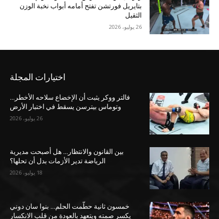
بتايريل فورتشن تفتح أمامه أبواب نخبة الوزن
الثقيل
26 يوليو، 2026
اختيارات المجلة
فالتر ووكر يثبت أن الإخضاع سلاحه الأخطر…
وتوماس بيترسن يسقط في اختبار الأرض
26 يوليو، 2026
بين القانون والانتظار… هل أصبحت مديرية
الرياضة تدير الأزمات بدل أن تحلها؟
18 يوليو، 2026
خمسون ثانية حطّمت الحلم… بنوا سان دوني
يكسر صمته ويتعهد بالعودة من قلب الانكسار