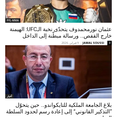
PFL-MMA
عثمان نورمحمدوف يتحدّى نخبة الـUFC: الهيمنة
خارج القفص… ورسالة مبطّنة إلى الداخل
JAMAL SOUSSI
-
9 فبراير، 2026
0
أخبار
بلاغ الجامعة الملكية للتايكواندو… حين يتحوّل
“التذكير القانوني” إلى إعادة رسم لحدود السلطة